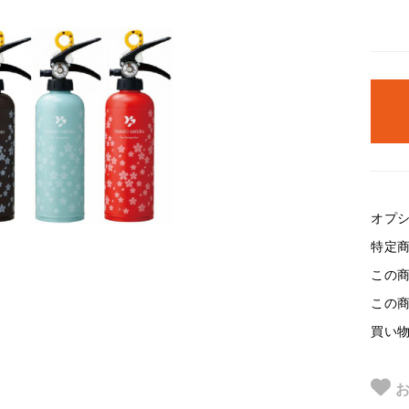
オプ
特定
この
この
買い