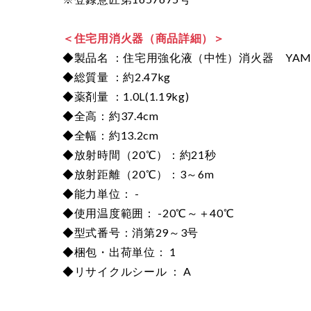
＜住宅用消火器（商品詳細）＞
◆製品名 ：住宅用強化液（中性）消火器 YAMAT
◆総質量 ：約2.47kg
◆薬剤量 ：1.0L(1.19kg)
◆全高：約37.4cm
◆全幅：約13.2cm
◆放射時間（20℃）：約21秒
◆放射距離（20℃）：3～6m
◆能力単位： -
◆使用温度範囲： -20℃～＋40℃
◆型式番号：消第29～3号
◆梱包・出荷単位： 1
◆リサイクルシール ： A