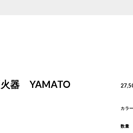
器 YAMATO
27,
）
カラ
数量